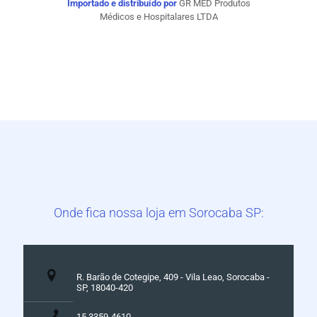
Importado e distribuído por
GR MED Produtos
Médicos e Hospitalares LTDA
Onde fica nossa loja em Sorocaba SP:
R. Barão de Cotegipe, 409 - Vila Leao, Sorocaba -
SP, 18040-420
15 3359-4610