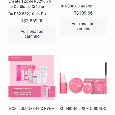
Em até 12x de
R$
290,75
Ou
R$
98,69
no Pix
no Cartão de Crédito
R$
109,66
Ou
R$
2.582,10
no Pix
R$
2.869,00
Adicionar ao
carrinho
Adicionar ao
carrinho
BOX ILUMINEÉ PRÓ-EYE –
KIT HIDRALIPS – CUIDADO