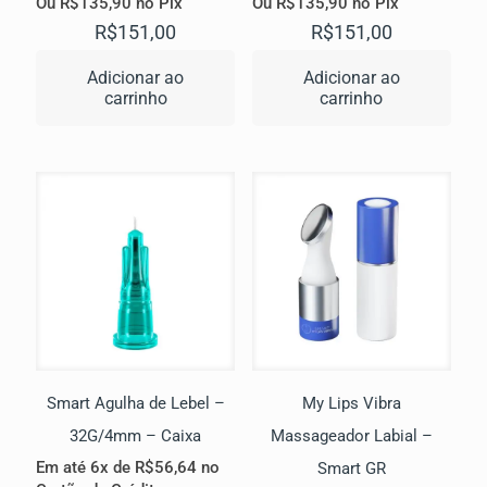
Ou
R$
135,90
no Pix
Ou
R$
135,90
no Pix
R$
151,00
R$
151,00
Adicionar ao
Adicionar ao
carrinho
carrinho
Smart Agulha de Lebel –
My Lips Vibra
32G/4mm – Caixa
Massageador Labial –
Em até 6x de
R$
56,64
no
Smart GR