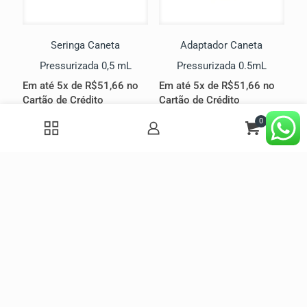
Seringa Caneta
Adaptador Caneta
Pressurizada 0,5 mL
Pressurizada 0.5mL
Em até 5x de
R$
51,66
no
Em até 5x de
R$
51,66
no
Cartão de Crédito
Cartão de Crédito
Ou
R$
207,00
no Pix
Ou
R$
207,00
no Pix
0
R$
230,00
R$
230,00
Adicionar ao
Adicionar ao
carrinho
carrinho