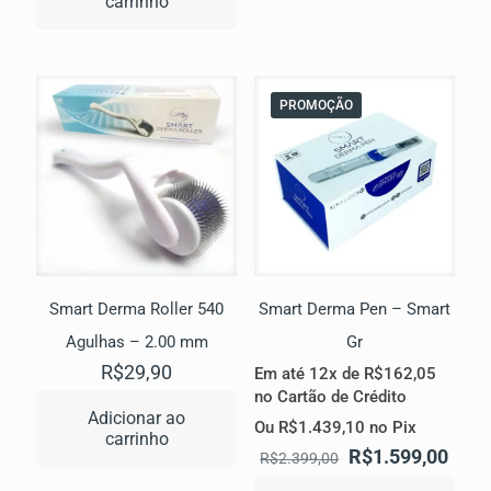
carrinho
PROMOÇÃO
Smart Derma Roller 540
Smart Derma Pen – Smart
Agulhas – 2.00 mm
Gr
R$
29,90
Em até 12x de
R$
162,05
no Cartão de Crédito
Adicionar ao
Ou
R$
1.439,10
no Pix
carrinho
O
O
R$
1.599,00
R$
2.399,00
preço
preç