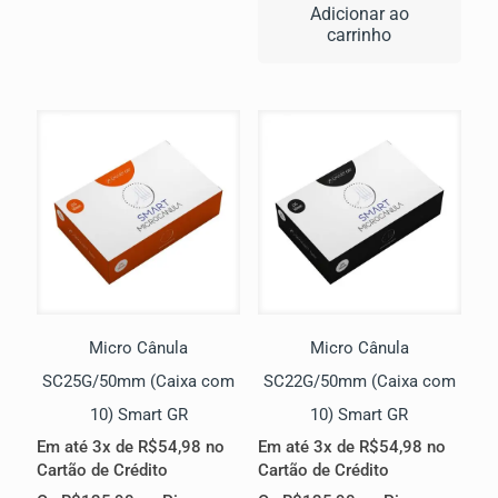
original
atua
Adicionar ao
era:
é:
carrinho
R$2.399,00.
R$1.
Micro Cânula
Micro Cânula
SC25G/50mm (Caixa com
SC22G/50mm (Caixa com
10) Smart GR
10) Smart GR
Em até 3x de
R$
54,98
no
Em até 3x de
R$
54,98
no
Cartão de Crédito
Cartão de Crédito