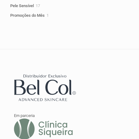
produtos
17
Pele Sensível
17
produtos
1
Promoções do Mês
1
produto
Em parceria