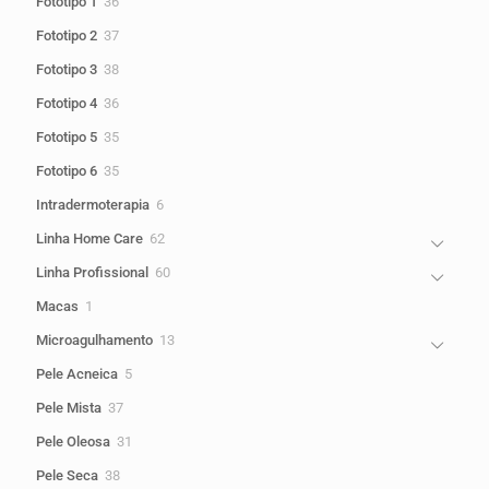
36
Fototipo 1
36
produtos
37
Fototipo 2
37
produtos
38
Fototipo 3
38
produtos
36
Fototipo 4
36
produtos
35
Fototipo 5
35
produtos
35
Fototipo 6
35
produtos
6
Intradermoterapia
6
produtos
62
Linha Home Care
62
produtos
60
Linha Profissional
60
produtos
1
Macas
1
produto
13
Microagulhamento
13
produtos
5
Pele Acneica
5
produtos
37
Pele Mista
37
produtos
31
Pele Oleosa
31
produtos
38
Pele Seca
38