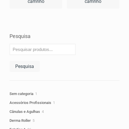
carrinho
carrinho
Pesquisa
Pesquisa
1
Sem categoria
1
produto
1
Acessórios Profissionais
1
produto
4
Cânulas e Agulhas
4
produtos
5
Derma Roller
5
produtos