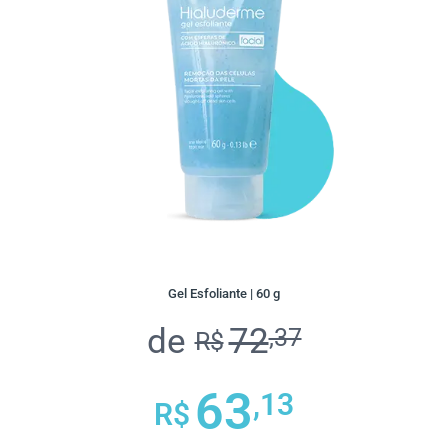
Gel Esfoliante | 60 g
de
72
,37
R$
63
,13
R$