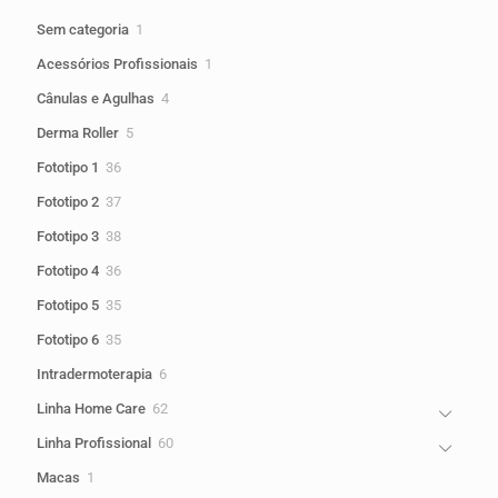
1
Sem categoria
1
produto
1
Acessórios Profissionais
1
produto
4
Cânulas e Agulhas
4
produtos
5
Derma Roller
5
produtos
36
Fototipo 1
36
produtos
37
Fototipo 2
37
produtos
38
Fototipo 3
38
produtos
36
Fototipo 4
36
produtos
35
Fototipo 5
35
produtos
35
Fototipo 6
35
produtos
6
Intradermoterapia
6
produtos
62
Linha Home Care
62
produtos
60
Linha Profissional
60
produtos
1
Macas
1
produto