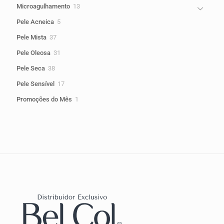
13
Microagulhamento
13
produtos
5
Pele Acneica
5
produtos
37
Pele Mista
37
produtos
31
Pele Oleosa
31
produtos
38
Pele Seca
38
produtos
17
Pele Sensível
17
produtos
1
Promoções do Mês
1
produto