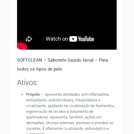
SOFTCLEAN – Sabonete líquido facial – Para
todos os tipos de pele.
Ativos:
Própolis
– Apresenta atividades anti-inflamatória,
antioxidante, antimicrobiana, fotoprotetora e
cicatrizante, ajudando na cicatrização de ferimentos,
regeneração de tecidos e tratamento de
queimaduras. Apresenta, também, ações em
dermatites, úlceras externas, psoríase e pruridos ou
coceiras. É altamente cicatrizante, antisséptico e