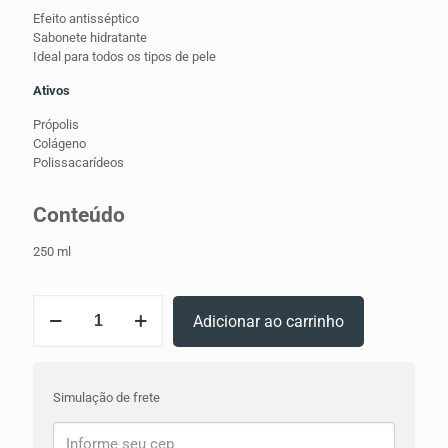
Efeito antisséptico
Sabonete hidratante
Ideal para todos os tipos de pele
Ativos
Própolis
Colágeno
Polissacarídeos
Conteúdo
250 ml
Softclean
Adicionar ao carrinho
-
Sabonete
de
Própolis
Simulação de frete
Facial
quantidade