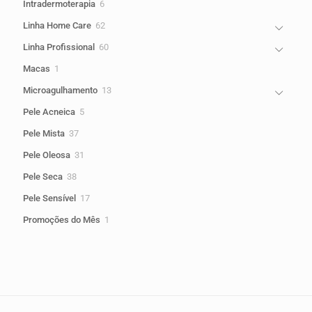
6
Intradermoterapia
6
produtos
62
Linha Home Care
62
produtos
60
Linha Profissional
60
produtos
1
Macas
1
produto
13
Microagulhamento
13
produtos
5
Pele Acneica
5
produtos
37
Pele Mista
37
produtos
31
Pele Oleosa
31
produtos
38
Pele Seca
38
produtos
17
Pele Sensível
17
produtos
1
Promoções do Mês
1
produto