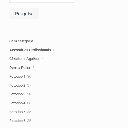
Pesquisa
1
Sem categoria
1
produto
1
Acessórios Profissionais
1
produto
4
Cânulas e Agulhas
4
produtos
5
Derma Roller
5
produtos
36
Fototipo 1
36
produtos
37
Fototipo 2
37
produtos
38
Fototipo 3
38
produtos
36
Fototipo 4
36
produtos
35
Fototipo 5
35
produtos
35
Fototipo 6
35
produtos