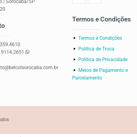
ão | Sorocaba/SP
420
Termos e Condições
to
Termos e Condições
3359.4610
Política de Troca
9.9114.2651
Política de Privacidade
to@belcolsorocaba.com.br
Meios de Pagamento e
Parcelamento
vados