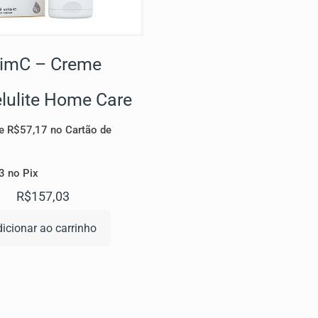
limC – Creme
elulite Home Care
e
R$
57,17
no Cartão de
3
no Pix
R$
157,03
icionar ao carrinho