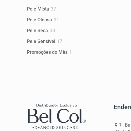
produtos
37
Pele Mista
37
produtos
31
Pele Oleosa
31
produtos
38
Pele Seca
38
produtos
17
Pele Sensível
17
produtos
1
Promoções do Mês
1
produto
Ender
R.: Ba