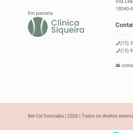
Vila Le
18040-
Em parceria
Conta
(15) 
(15) 
conta
Bel Col Sorocaba | 2026 | Todos os direitos reser