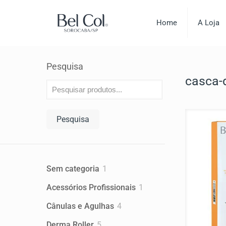
Home
A Loja
Pesquisa
casca-d
Pesquisa
1
Sem categoria
1
produto
1
Acessórios Profissionais
1
produto
4
Cânulas e Agulhas
4
produtos
5
Derma Roller
5