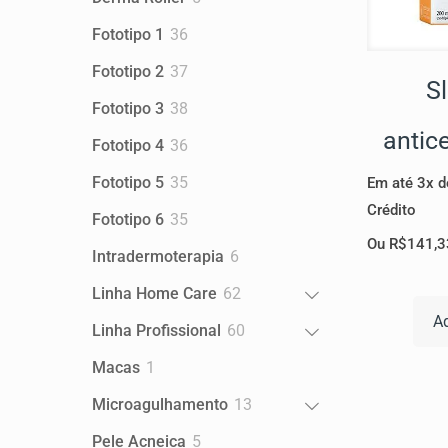
produtos
36
Fototipo 1
36
produtos
37
Fototipo 2
37
S
produtos
38
Fototipo 3
38
produtos
antic
36
Fototipo 4
36
produtos
35
Fototipo 5
35
Em até 3x d
produtos
Crédito
35
Fototipo 6
35
produtos
Ou
R$
141,3
6
Intradermoterapia
6
produtos
62
Linha Home Care
62
produtos
Ad
60
Linha Profissional
60
produtos
1
Macas
1
produto
13
Microagulhamento
13
produtos
5
Pele Acneica
5