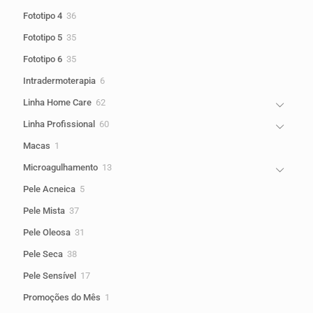
produtos
36
Fototipo 4
36
produtos
35
Fototipo 5
35
produtos
35
Fototipo 6
35
produtos
6
Intradermoterapia
6
produtos
62
Linha Home Care
62
produtos
60
Linha Profissional
60
produtos
1
Macas
1
produto
13
Microagulhamento
13
produtos
5
Pele Acneica
5
produtos
37
Pele Mista
37
produtos
31
Pele Oleosa
31
produtos
38
Pele Seca
38
produtos
17
Pele Sensível
17
produtos
1
Promoções do Mês
1
produto