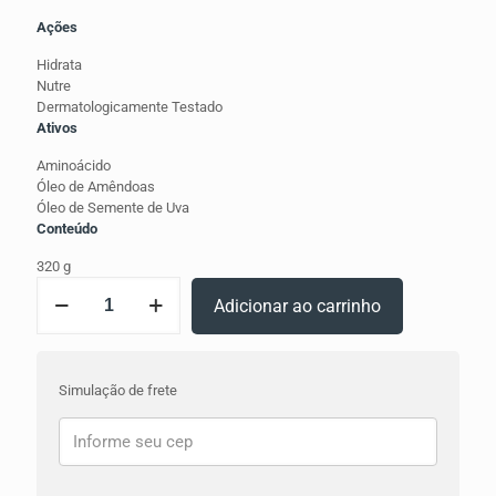
Ações
Hidrata
Nutre
Dermatologicamente Testado
Ativos
Aminoácido
Óleo de Amêndoas
Óleo de Semente de Uva
Conteúdo
320 g
AminoDerme
Adicionar ao carrinho
Body
Cream
-
Hidratante
Simulação de frete
Corporal
quantidade