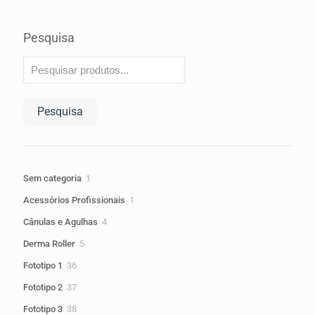
Pesquisa
Pesquisa
1
Sem categoria
1
produto
1
Acessórios Profissionais
1
produto
4
Cânulas e Agulhas
4
produtos
5
Derma Roller
5
produtos
36
Fototipo 1
36
produtos
37
Fototipo 2
37
produtos
38
Fototipo 3
38