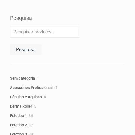
Pesquisa
Pesquisa
1
Sem categoria
1
produto
1
Acessórios Profissionais
1
produto
4
Cânulas e Agulhas
4
produtos
5
Derma Roller
5
produtos
36
Fototipo 1
36
produtos
37
Fototipo 2
37
produtos
38
Fototipo 3
38