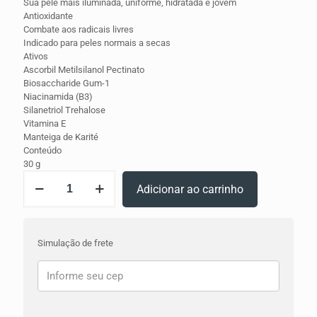
Sua pele mais iluminada, uniforme, hidratada e jovem
Antioxidante
Combate aos radicais livres
Indicado para peles normais a secas
Ativos
Ascorbil Metilsilanol Pectinato
Biosaccharide Gum-1
Niacinamida (B3)
Silanetriol Trehalose
Vitamina E
Manteiga de Karité
Conteúdo
30 g
Renove
Adicionar ao carrinho
C
-
Creme
Vitamina
Simulação de frete
C
Facial
quantidade