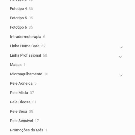
produtos
36
Fototipo 4
36
produtos
35
Fototipo 5
35
produtos
35
Fototipo 6
35
produtos
6
Intradermoterapia
6
produtos
62
Linha Home Care
62
produtos
60
Linha Profissional
60
produtos
1
Macas
1
produto
13
Microagulhamento
13
produtos
5
Pele Acneica
5
produtos
37
Pele Mista
37
produtos
31
Pele Oleosa
31
produtos
38
Pele Seca
38
produtos
17
Pele Sensível
17
produtos
1
Promoções do Mês
1